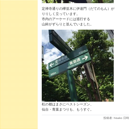
定禅寺通りの欅並木に伊達門（だてのもん）が
りりしく立っています。
市内のアーケードには巡行する
山鉾がずらりと並んでいました。
杜の都はまさにベストシーズン、
仙台・青葉まつりも、もうすぐ。
投稿者: hisako 日時